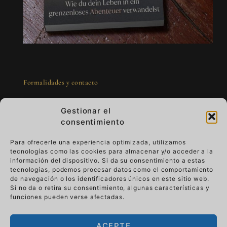
Formalidades y contacto
Gestionar el
consentimiento
Para ofrecerle una experiencia optimizada, utilizamos
tecnologías como las cookies para almacenar y/o acceder a la
Arte para llevar - lujo que vive
información del dispositivo. Si da su consentimiento a estas
tecnologías, podemos procesar datos como el comportamiento
de navegación o los identificadores únicos en este sitio web.
Imagine que su obra de arte le acompaña en
Si no da o retira su consentimiento, algunas características y
su vida cotidiana.
Viste lujo que vive y dale
funciones pueden verse afectadas.
sentido.
Pasa de la pared a tu mano, tu
historia se convierte en parte del arte.
ACEPTE