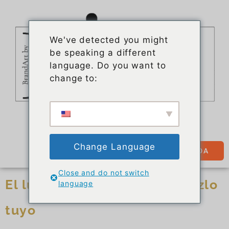
We've detected you might
be speaking a different
language. Do you want to
change to:
Change Language
TIENDA
Close and do not switch
El lujo es como un lienzo: hazlo
language
tuyo