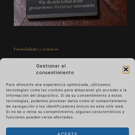
Formalidades y contacto
Gestionar el
consentimiento
Para ofrecerle una experiencia optimizada, utilizamos
tecnologías como las cookies para almacenar y/o acceder a la
Arte para llevar - lujo que vive
información del dispositivo. Si da su consentimiento a estas
tecnologías, podemos procesar datos como el comportamiento
de navegación o los identificadores únicos en este sitio web.
Imagine que su obra de arte le acompaña en
Si no da o retira su consentimiento, algunas características y
su vida cotidiana.
Viste lujo que vive y dale
funciones pueden verse afectadas.
sentido.
Pasa de la pared a tu mano, tu
historia se convierte en parte del arte.
ACEPTE