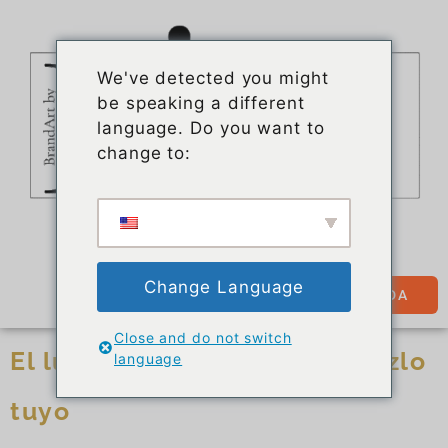
We've detected you might
be speaking a different
language. Do you want to
change to:
Change Language
TIENDA
Close and do not switch
El lujo es como un lienzo: hazlo
language
tuyo