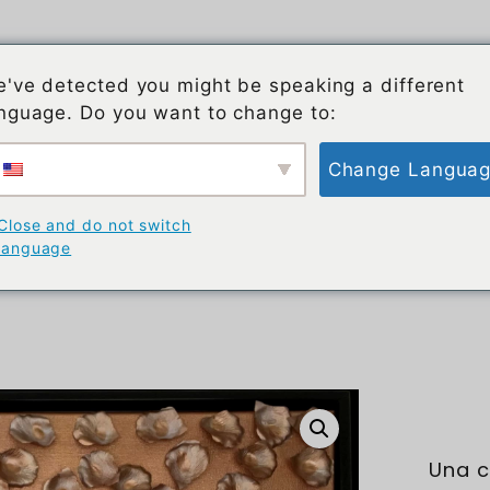
rtista
Acerca de BrandArt
Blog BrandArt
've detected you might be speaking a different
nguage. Do you want to change to:
Change Langua
our y un toque de misteri
Close and do not switch
language
Una c