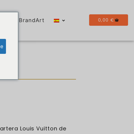
0,00
€
Galería BrandArt
ge
o.
artera Louis Vuitton de