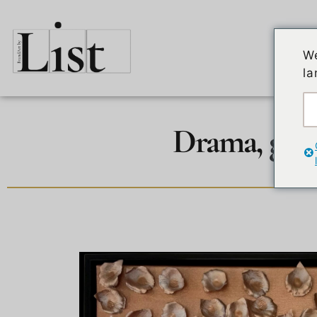
El a
We
la
Drama, glam