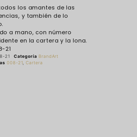
todos los amantes de las
encias, y también de lo
o.
do a mano, con número
idente en la cartera y la lona.
8-21
8-21
Categoría
BrandArt
tas
008-21
,
Cartera