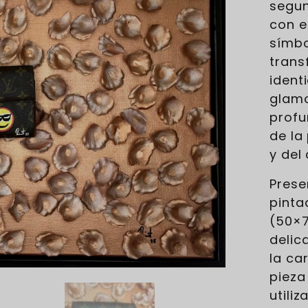
segu
con e
símbo
trans
identi
glamo
profu
de la
y del
Prese
pinta
(50×7
delic
la ca
pieza 
utiliz