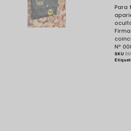
Para 
apari
ocult
Firma
coinc
Nº 00
SKU
00
Etique