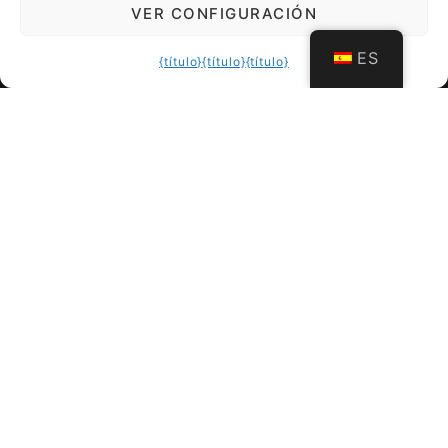
VER CONFIGURACIÓN
ES
{título}
{título}
{título}
Formalidades y contacto
Arte para llevar - lujo que vive
Imagine que su obra de arte le acompaña en
su vida cotidiana.
Viste lujo que vive y dale
sentido.
Pasa de la pared a tu mano, tu
historia se convierte en parte del arte.
TiRa Churros
El fin de la preocupación
Título de la lista #1