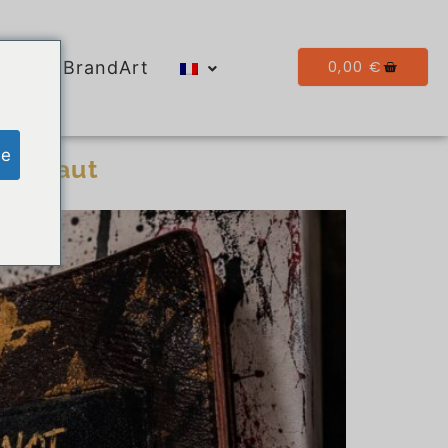
0,00
€
Galerie BrandArt
ge
n défaut