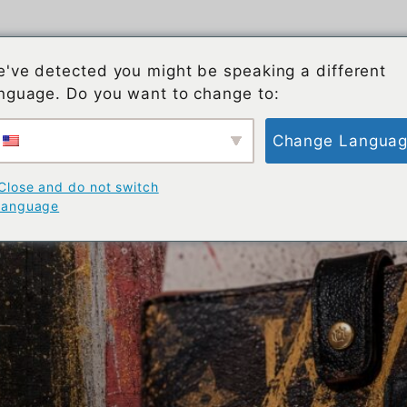
À propos de BrandArt
Blog de BrandArt
've detected you might be speaking a different
nguage. Do you want to change to:
Change Langua
é : pourquoi la patine n'est pas u
Close and do not switch
language