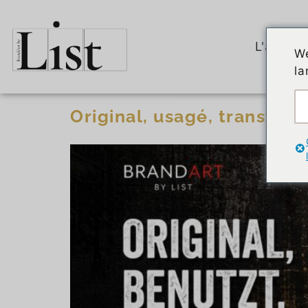
L'artiste
We
la
Original, usagé, transform