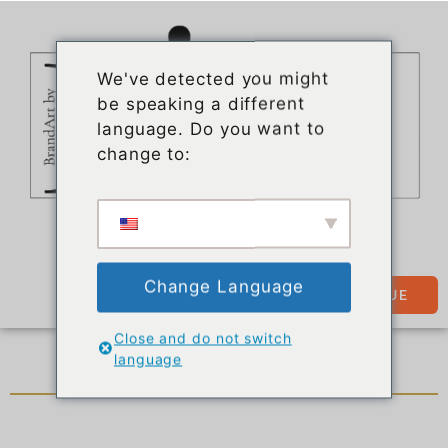
We've detected you might
be speaking a different
language. Do you want to
change to:
Change Language
BOUTIQUE
Close and do not switch
Flirt avec style - l'amour à emporter
language