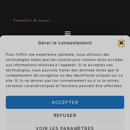
Formalités & contact
Gérer le consentement
Pour t'offrir une expérience optimale, nous utilisons des
technologies telles que les cookies pour stocker et/ou accéder
L'art à emporter - un luxe qui vit
aux informations relatives à l'appareil. Si tu acceptes ces
technologies, nous pouvons traiter des données telles que le
comportement de navigation ou des identifiants uniques sur ce
Imagine que ton œuvre d'art t'accompagne au
site. Si tu ne donnes pas ton consentement ou si tu le retires,
quotidien.
Portez le luxe qui vit et donnez-
certaines caractéristiques et fonctions peuvent être affectées.
lui du sens.
Il passe du mur à la main, ton
histoire devient partie intégrante de l'art.
ACCEPTER
TiRa Churros
La fin des soucis
REFUSER
Titre de la liste #1
VOIR LES PARAMÈTRES