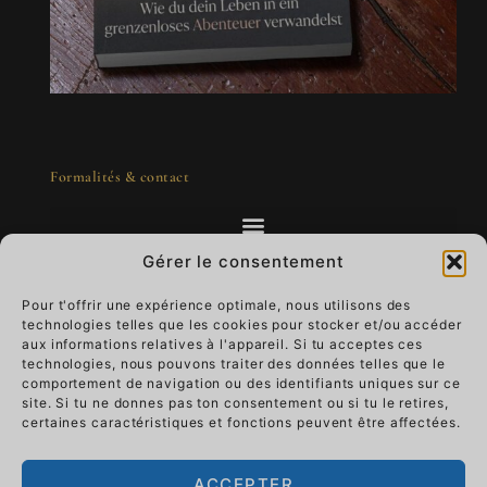
Formalités & contact
Gérer le consentement
Pour t'offrir une expérience optimale, nous utilisons des
technologies telles que les cookies pour stocker et/ou accéder
L'art à emporter - un luxe qui vit
aux informations relatives à l'appareil. Si tu acceptes ces
technologies, nous pouvons traiter des données telles que le
comportement de navigation ou des identifiants uniques sur ce
Imagine que ton œuvre d'art t'accompagne au
site. Si tu ne donnes pas ton consentement ou si tu le retires,
quotidien.
Portez le luxe qui vit et donnez-
certaines caractéristiques et fonctions peuvent être affectées.
lui du sens.
Il passe du mur à la main, ton
histoire devient partie intégrante de l'art.
ACCEPTER