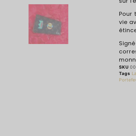
sur l
Pour 
vie av
étince
Signé
corre
monna
SKU
00
Tags
L
Portefeu