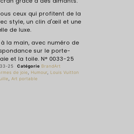
'écran grâce à des aimants.
tous ceux qui profitent de la
ec style, un clin d'œil et une
lle de luxe.
 à la main, avec numéro de
spondance sur le porte-
ie et la toile. N° 0033-25
33-25
Catégorie
BrandArt
armes de joie
,
Humour
,
Louis Vuitton
ille
,
Art portable