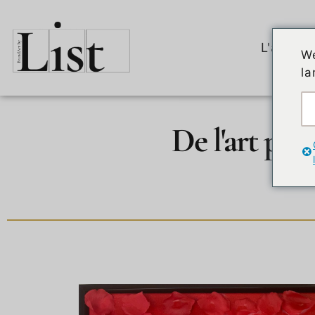
L'artiste
We
la
De l'art por