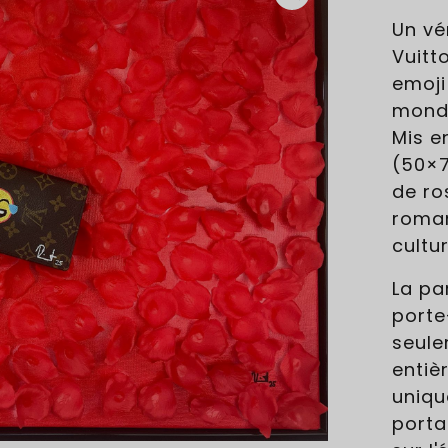
Un vé
Vuitt
emoji
mondia
Mis e
(50×7
de ro
roman
cultu
La par
porte
seulem
entiè
uniqu
porta