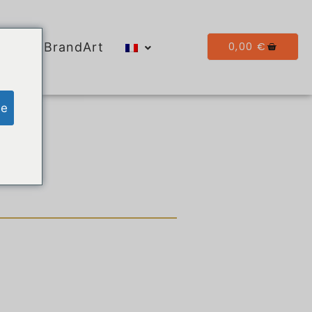
0,00
€
Galerie BrandArt
ge
es