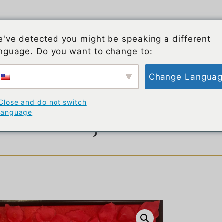
À propos de BrandArt
Blog de BrandArt
've detected you might be speaking a different
nguage. Do you want to change to:
Change Langua
table avec de l'humour et d
Close and do not switch
language
larmes de joie