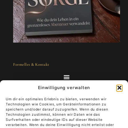
Formelles & Kontakt
Einwilligung verwalten
Um dir ein optimales Erlebnis zu bieten, verwenden wir
Technologien wie Cookies, um Geräteinformationen zu
Kunst zum Mitnehmen - Luxus, der lebt
speichern und/oder darauf zuzugreifen. Wenn du diesen
Technologien zustimmst, können wir Daten wie das
Surfverhalten oder eindeutige IDs auf dieser Website
Stell dir vor, dein Kunstwerk begleitet dich
verarbeiten. Wenn du deine Einwillligung nicht erteilst oder
durch den Alltag.
Trage Luxus, der lebt, und