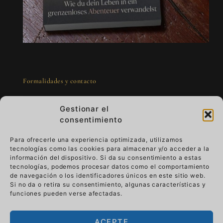
Formalidades y contacto
Gestionar el
consentimiento
Para ofrecerle una experiencia optimizada, utilizamos
tecnologías como las cookies para almacenar y/o acceder a la
Arte para llevar - lujo que vive
información del dispositivo. Si da su consentimiento a estas
tecnologías, podemos procesar datos como el comportamiento
de navegación o los identificadores únicos en este sitio web.
Imagine que su obra de arte le acompaña en
Si no da o retira su consentimiento, algunas características y
su vida cotidiana.
Viste lujo que vive y dale
funciones pueden verse afectadas.
sentido.
Pasa de la pared a tu mano, tu
historia se convierte en parte del arte.
ACEPTE