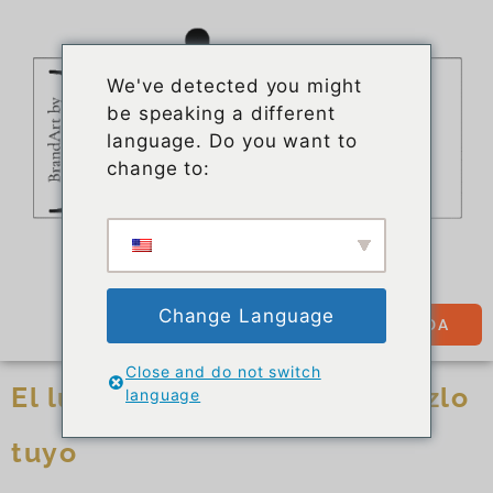
We've detected you might
be speaking a different
language. Do you want to
change to:
Change Language
TIENDA
Close and do not switch
El lujo es como un lienzo: hazlo
language
tuyo