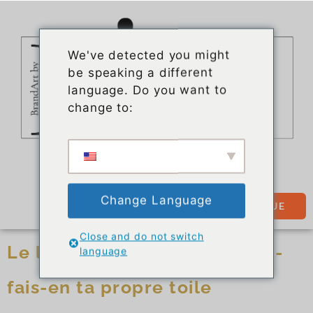
We've detected you might
be speaking a different
language. Do you want to
change to:
Change Language
BOUTIQUE
Close and do not switch
Le luxe est comme une toile -
language
fais-en ta propre toile