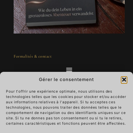
Formalités & contact
Gérer le consentement
Pour t'offrir une expérience optimale, nous utilisons des
technologies telles que les cookies pour stocker et/ou accéder
L'art à emporter - un luxe qui vit
aux informations relatives à l'appareil. Si tu acceptes ces
technologies, nous pouvons traiter des données telles que le
comportement de navigation ou des identifiants uniques sur ce
Imagine que ton œuvre d'art t'accompagne au
site. Si tu ne donnes pas ton consentement ou si tu le retires,
quotidien.
Portez le luxe qui vit et donnez-
certaines caractéristiques et fonctions peuvent être affectées.
lui du sens.
Il passe du mur à la main, ton