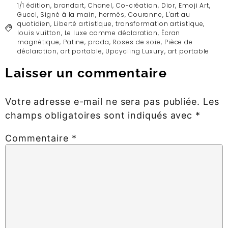
1/1 édition
,
brandart
,
Chanel
,
Co-création
,
Dior
,
Emoji Art
,
Gucci
,
Signé à la main
,
hermès
,
Couronne
,
L'art au
quotidien
,
Liberté artistique
,
transformation artistique
,
louis vuitton
,
Le luxe comme déclaration
,
Écran
magnétique
,
Patine
,
prada
,
Roses de soie
,
Pièce de
déclaration
,
art portable
,
Upcycling Luxury
,
art portable
Laisser un commentaire
Votre adresse e-mail ne sera pas publiée.
Les
champs obligatoires sont indiqués avec
*
Commentaire
*