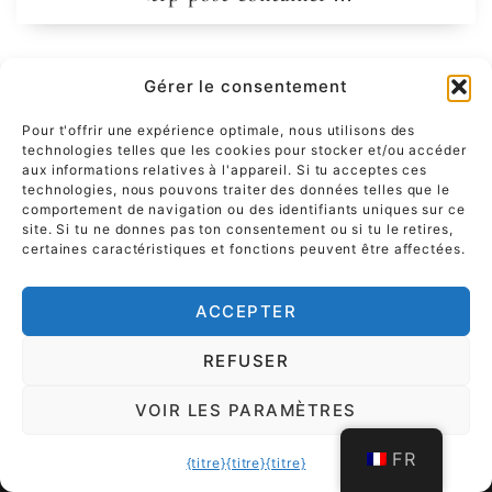
Gérer le consentement
Remarque importante
Il est expressément précisé que
les produits présentés sur ce site sont de pures œuvres
Pour t'offrir une expérience optimale, nous utilisons des
d'art (pièces uniques) et non des articles de mode. Ils
technologies telles que les cookies pour stocker et/ou accéder
sont le résultat d'une transformation artistique et sont
aux informations relatives à l'appareil. Si tu acceptes ces
technologies, nous pouvons traiter des données telles que le
soumis à la liberté artistique de l'artiste. Aucune
comportement de navigation ou des identifiants uniques sur ce
publicité de marque ou impression officielle du fabricant
site. Si tu ne donnes pas ton consentement ou si tu le retires,
n'est créée. Les œuvres sont clairement modifiées
certaines caractéristiques et fonctions peuvent être affectées.
artistiquement en tant que produit original et ne sont
pas identifiées comme "produit de marque/logo" officiel.
ACCEPTER
BrandArt
REFUSER
par List
VOIR LES PARAMÈTRES
FR
{titre}
{titre}
{titre}