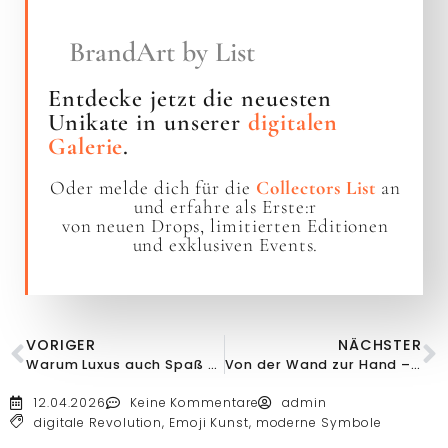
BrandArt by List
Entdecke jetzt die neuesten
Unikate in unserer
digitalen
Galerie
.
Oder melde dich für die
Collectors List
an
und erfahre als Erste:r
von neuen Drops, limitierten Editionen
und exklusiven Events.
VORIGER
NÄCHSTER
Warum Luxus auch Spaß machen darf
Von der Wand zur Hand – Kunst im Alltag
12.04.2026
Keine Kommentare
admin
digitale Revolution
,
Emoji Kunst
,
moderne Symbole