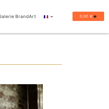
0,00
€
Galerie BrandArt