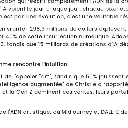
mation qui réécrit complètement l'ADN de la cr
'IA voient le jour chaque jour, chaque pixel ét
n'est pas une évolution, c'est une véritable rév
nivrante : 298,3 millions de dollars explosent à
t 40% de cette insurrection numérique. Adobe F
, tandis que 15 milliards de créations d'IA dé
thme rencontre l'intuition.
t de l'appeler "art", tandis que 56% jouissent 
intelligence augmentée" de Christie a rapport
als et la Gen Z dominent ces ventes, leurs portef
 l'ADN artistique, où Midjourney et DALL-E de