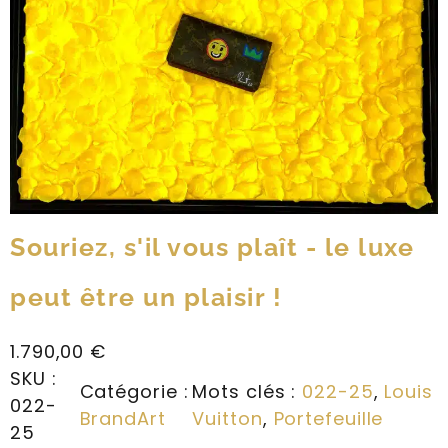
Souriez, s'il vous plaît - le luxe
peut être un plaisir !
1.790,00
€
SKU :
Catégorie :
Mots clés :
022-25
, 
Louis
022-
BrandArt
Vuitton
, 
Portefeuille
25