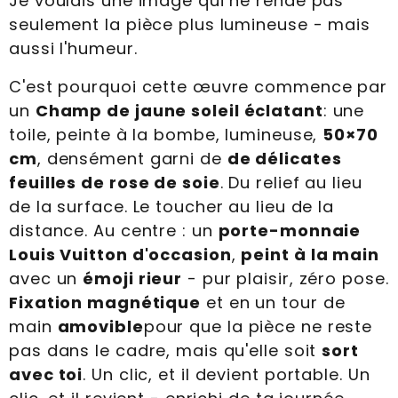
Je voulais une image qui ne rende pas
seulement la pièce plus lumineuse - mais
aussi l'humeur.
C'est pourquoi cette œuvre commence par
un
Champ de jaune soleil éclatant
: une
toile, peinte à la bombe, lumineuse,
50×70
cm
, densément garni de
de délicates
feuilles de rose de soie
. Du relief au lieu
de la surface. Le toucher au lieu de la
distance. Au centre : un
porte-monnaie
Louis Vuitton d'occasion
,
peint à la main
avec un
émoji rieur
- pur plaisir, zéro pose.
Fixation magnétique
et en un tour de
main
amovible
pour que la pièce ne reste
pas dans le cadre, mais qu'elle soit
sort
avec toi
. Un clic, et il devient portable. Un