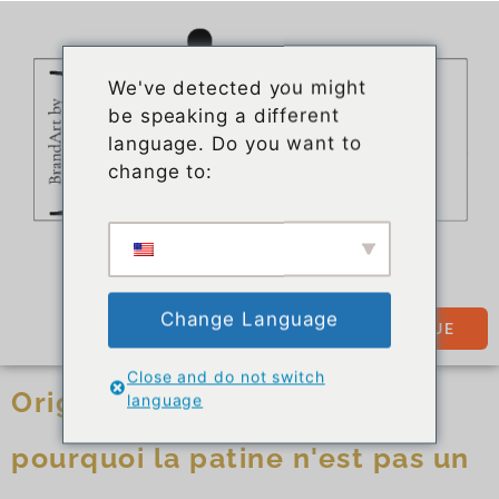
We've detected you might
be speaking a different
language. Do you want to
change to:
Change Language
BOUTIQUE
Close and do not switch
Original, usagé, transformé :
language
pourquoi la patine n'est pas un