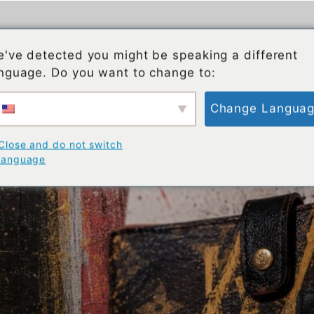
rtista
Acerca de BrandArt
Blog BrandArt
've detected you might be speaking a different
nguage. Do you want to change to:
Change Langua
mado: por qué la pátina no es un d
Close and do not switch
language