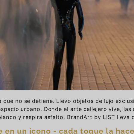
 que no se detiene. Llevo objetos de lujo exclus
espacio urbano. Donde el arte callejero vive, las
anco y respira asfalto. BrandArt by LIST lleva ob
e en un icono - cada toque la hace