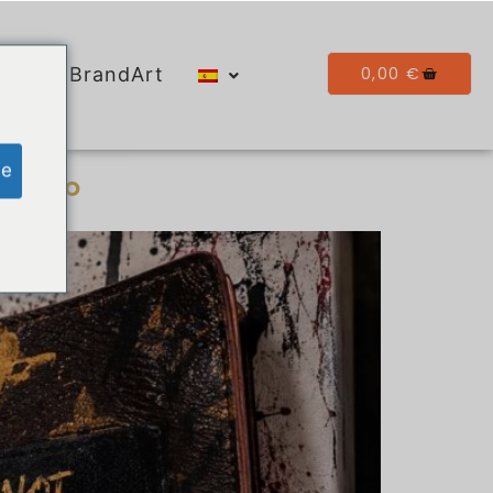
0,00
€
Galería BrandArt
ge
efecto