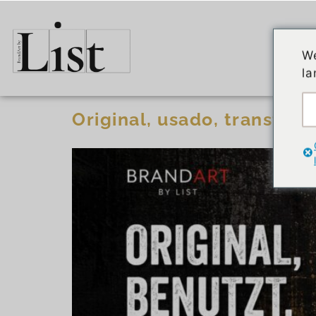
El a
We
la
Original, usado, transfor