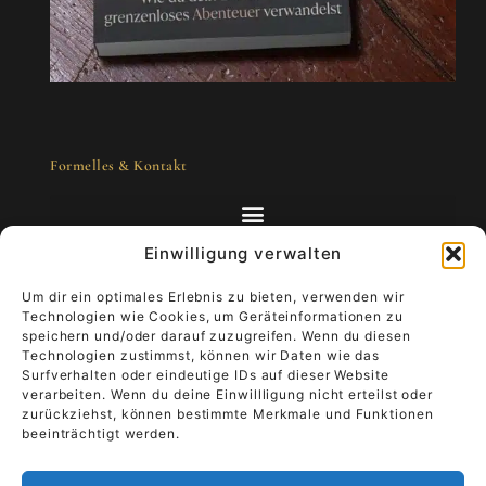
Formelles & Kontakt
Einwilligung verwalten
Um dir ein optimales Erlebnis zu bieten, verwenden wir
Technologien wie Cookies, um Geräteinformationen zu
Kunst zum Mitnehmen - Luxus, der lebt
speichern und/oder darauf zuzugreifen. Wenn du diesen
Technologien zustimmst, können wir Daten wie das
Surfverhalten oder eindeutige IDs auf dieser Website
Stell dir vor, dein Kunstwerk begleitet dich
verarbeiten. Wenn du deine Einwillligung nicht erteilst oder
durch den Alltag.
Trage Luxus, der lebt, und
zurückziehst, können bestimmte Merkmale und Funktionen
verleihe ihm Bedeutung.
Es wandert von der
beeinträchtigt werden.
Wand in die Hand, deine Geschichte wird Teil
der Kunst.