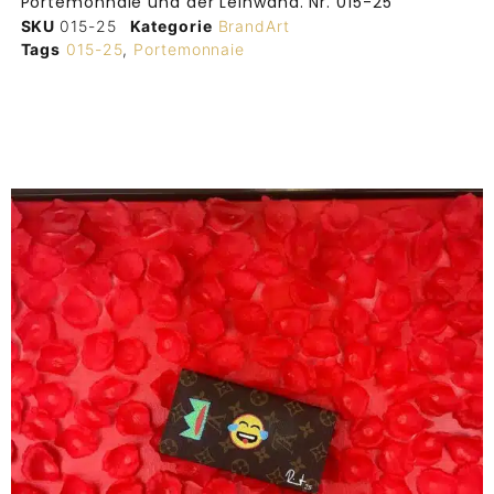
Portemonnaie und der Leinwand. Nr. 015-25
SKU
015-25
Kategorie
BrandArt
Tags
015-25
,
Portemonnaie