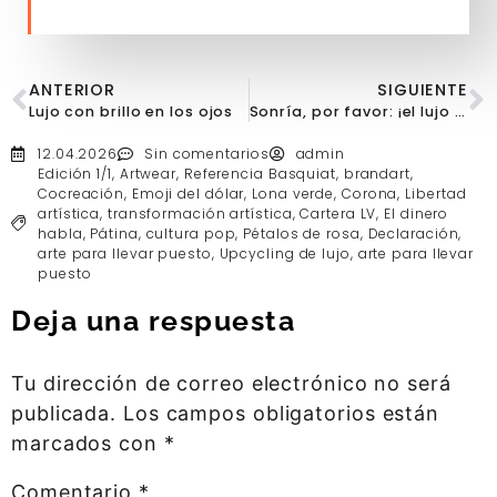
ANTERIOR
SIGUIENTE
Lujo con brillo en los ojos
Sonría, por favor: ¡el lujo puede ser divertido!
12.04.2026
Sin comentarios
admin
Edición 1/1
,
Artwear
,
Referencia Basquiat
,
brandart
,
Cocreación
,
Emoji del dólar
,
Lona verde
,
Corona
,
Libertad
artística
,
transformación artística
,
Cartera LV
,
El dinero
habla
,
Pátina
,
cultura pop
,
Pétalos de rosa
,
Declaración
,
arte para llevar puesto
,
Upcycling de lujo
,
arte para llevar
puesto
Deja una respuesta
Tu dirección de correo electrónico no será
publicada.
Los campos obligatorios están
marcados con
*
Comentario
*