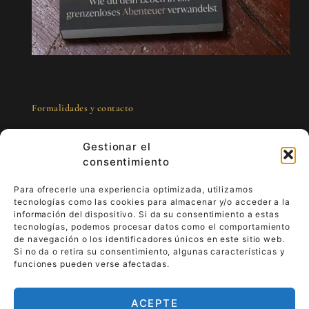
Formalidades y contacto
Gestionar el
consentimiento
Para ofrecerle una experiencia optimizada, utilizamos
tecnologías como las cookies para almacenar y/o acceder a la
Arte para llevar - lujo que vive
información del dispositivo. Si da su consentimiento a estas
tecnologías, podemos procesar datos como el comportamiento
de navegación o los identificadores únicos en este sitio web.
Imagine que su obra de arte le acompaña en
Si no da o retira su consentimiento, algunas características y
su vida cotidiana.
Viste lujo que vive y dale
funciones pueden verse afectadas.
sentido.
Pasa de la pared a tu mano, tu
historia se convierte en parte del arte.
ACEPTE