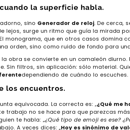
 cuando la superficie habla.
 adorno, sino
Generador de reloj
. De cerca, 
e lejos, surge un ritmo que guía la mirada po
o. El monograma, que en otros casos domina c
 una orden, sino como ruido de fondo para un
d, la obra se convierte en un camaleón diurno
. Sin filtros, sin aplicación: sólo material. 
ferente
dependiendo de cuándo lo escuches.
de los encuentros.
gunta equivocada. La correcta es: „
¿Qué me ha
Este trabajo no se hace para que parezcas má
guien te habla: „
¿Qué tipo de emoji es ese? ¿P
bajo. A veces dices: „
Hoy es sinónimo de val