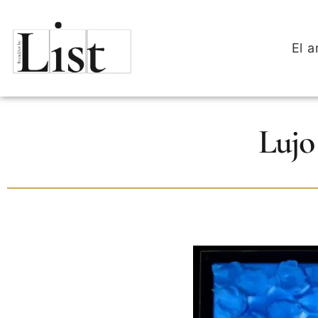
El a
Lujo 