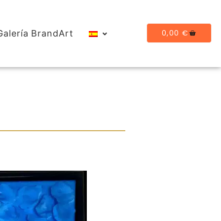
0,00
€
Galería BrandArt