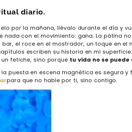
itual diario.
atelo por la mañana, llévalo durante el día y v
erde nada con el movimiento: gana. La pátina no
bar, el roce en el mostrador, un toque en el m
apítulos escriben su historia en mi superfici
a un fetiche, sino porque
tu vida no se puede
, la puesta en escena magnética es segura y f
var
para que no hable por ti, sino contigo.