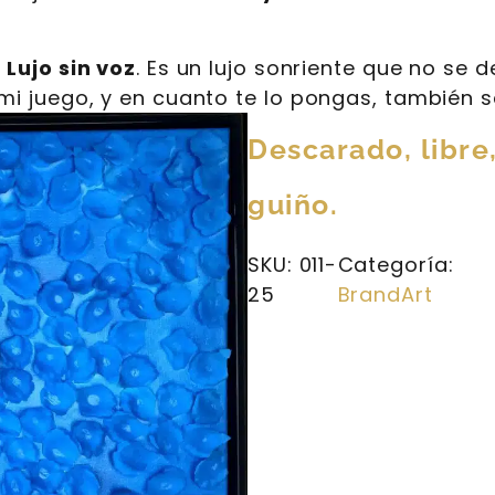
a
Lujo sin voz
. Es un lujo sonriente que no se d
 mi juego, y en cuanto te lo pongas, también s
Descarado, libre
guiño.
SKU:
011-
Categoría:
25
BrandArt