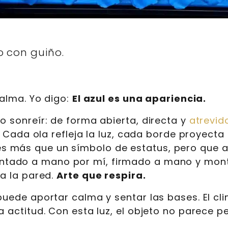
o con guiño.
calma. Yo digo:
El azul es una apariencia.
o sonreír: de forma abierta, directa y
atrevid
te. Cada ola refleja la luz, cada borde proyect
 más que un símbolo de estatus, pero que aq
tado a mano por mí, firmado a mano y monta
 a la pared.
Arte que respira.
puede aportar calma y sentar las bases. El cli
 actitud. Con esta luz, el objeto no parece pe