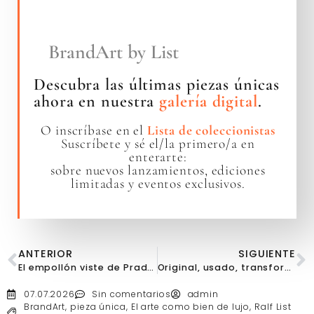
BrandArt by List
Descubra las últimas piezas únicas
ahora en nuestra
galería digital
.
O inscríbase en el
Lista de coleccionistas
Suscríbete y sé el/la primero/a en
enterarte:
sobre nuevos lanzamientos, ediciones
limitadas y eventos exclusivos.
ANTERIOR
SIGUIENTE
El empollón viste de Prada y se ríe en la cara del lujo
Original, usado, transformado: por qué la pátina no es un defecto
07.07.2026
Sin comentarios
admin
BrandArt, pieza única
,
El arte como bien de lujo
,
Ralf List