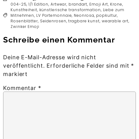
004-25
,
1/1 Edition
,
Artwear
,
brandart
,
Emoji Art
,
Krone
,
Kunstfreiheit
,
künstlerische transformation
,
Liebe zum
Mitnehmen
,
LV Portemonnaie
,
Neonrosa
,
popkultur
,
Rosenblätter
,
Seidenrosen
,
tragbare kunst
,
wearable art
,
Zwinker Emoji
Schreibe einen Kommentar
Deine E-Mail-Adresse wird nicht
veröffentlicht.
Erforderliche Felder sind mit
*
markiert
Kommentar
*