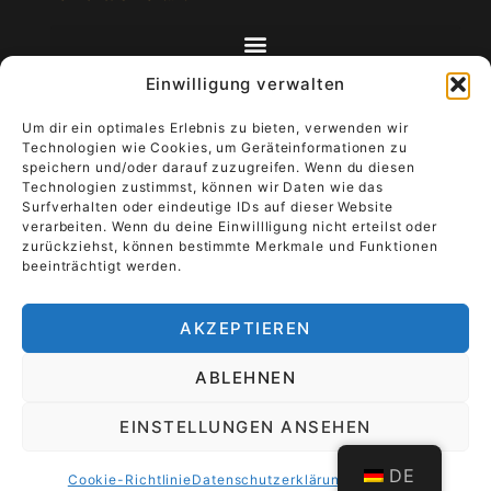
Einwilligung verwalten
Um dir ein optimales Erlebnis zu bieten, verwenden wir
Technologien wie Cookies, um Geräteinformationen zu
Kunst zum Mitnehmen - Luxus, der lebt
speichern und/oder darauf zuzugreifen. Wenn du diesen
Technologien zustimmst, können wir Daten wie das
Surfverhalten oder eindeutige IDs auf dieser Website
Stell dir vor, dein Kunstwerk begleitet dich
verarbeiten. Wenn du deine Einwillligung nicht erteilst oder
durch den Alltag.
Trage Luxus, der lebt, und
zurückziehst, können bestimmte Merkmale und Funktionen
verleihe ihm Bedeutung.
Es wandert von der
beeinträchtigt werden.
Wand in die Hand, deine Geschichte wird Teil
der Kunst.
AKZEPTIEREN
TiRa Churros
Das Ende der Sorge
ABLEHNEN
List Title #1
EINSTELLUNGEN ANSEHEN
List Title #2
DE
List Title #3
Cookie-Richtlinie
Datenschutzerklärung
Impressum