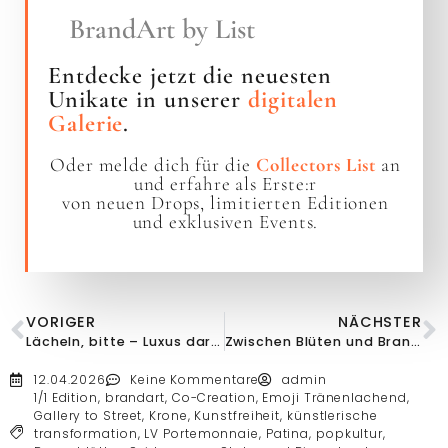
BrandArt by List
Entdecke jetzt die neuesten
Unikate in unserer
digitalen
Galerie
.
Oder melde dich für die
Collectors List
an
und erfahre als Erste:r
von neuen Drops, limitierten Editionen
und exklusiven Events.
VORIGER
NÄCHSTER
Lächeln, bitte – Luxus darf Spaß machen!
Zwischen Blüten und Brands
12.04.2026
Keine Kommentare
admin
1/1 Edition
,
brandart
,
Co-Creation
,
Emoji Tränenlachend
,
Gallery to Street
,
Krone
,
Kunstfreiheit
,
künstlerische
transformation
,
LV Portemonnaie
,
Patina
,
popkultur
,