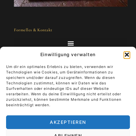
Formelles & Kontakt
Einwilligung verwalten
Um dir ein optimales Erlebnis zu bieten, verwenden wir
Technologien wie Cookies, um Geräteinformationen zu
Kunst zum Mitnehmen - Luxus, der lebt
speichern und/oder darauf zuzugreifen. Wenn du diesen
Technologien zustimmst, können wir Daten wie das
Surfverhalten oder eindeutige IDs auf dieser Website
Stell dir vor, dein Kunstwerk begleitet dich
verarbeiten. Wenn du deine Einwillligung nicht erteilst oder
durch den Alltag.
Trage Luxus, der lebt, und
zurückziehst, können bestimmte Merkmale und Funktionen
verleihe ihm Bedeutung.
Es wandert von der
beeinträchtigt werden.
Wand in die Hand, deine Geschichte wird Teil
der Kunst.
AKZEPTIEREN
TiRa Churros
Das Ende der Sorge
ABLEHNEN