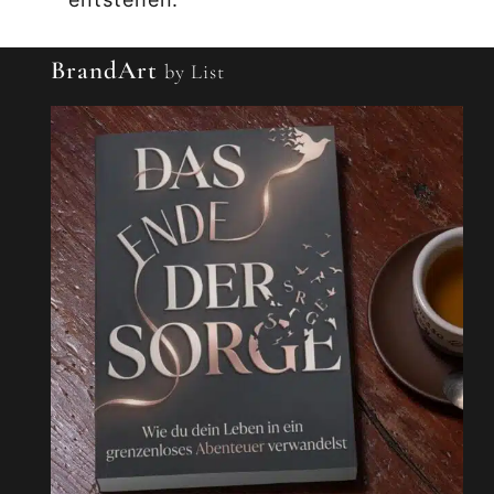
BrandArt
by List