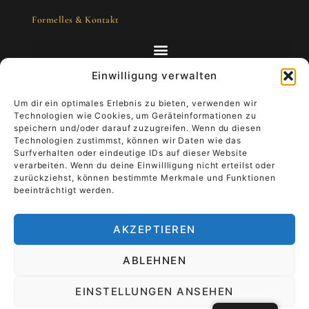
Formelles & Kontakt
Einwilligung verwalten
Um dir ein optimales Erlebnis zu bieten, verwenden wir
Technologien wie Cookies, um Geräteinformationen zu
Kunst zum Mitnehmen - Luxus, der lebt
speichern und/oder darauf zuzugreifen. Wenn du diesen
Technologien zustimmst, können wir Daten wie das
Surfverhalten oder eindeutige IDs auf dieser Website
Stell dir vor, dein Kunstwerk begleitet dich
verarbeiten. Wenn du deine Einwillligung nicht erteilst oder
durch den Alltag.
Trage Luxus, der lebt, und
zurückziehst, können bestimmte Merkmale und Funktionen
verleihe ihm Bedeutung.
Es wandert von der
beeinträchtigt werden.
Wand in die Hand, deine Geschichte wird Teil
der Kunst.
AKZEPTIEREN
TiRa Churros
Das Ende der Sorge
ABLEHNEN
List Title #1
EINSTELLUNGEN ANSEHEN
List Title #2