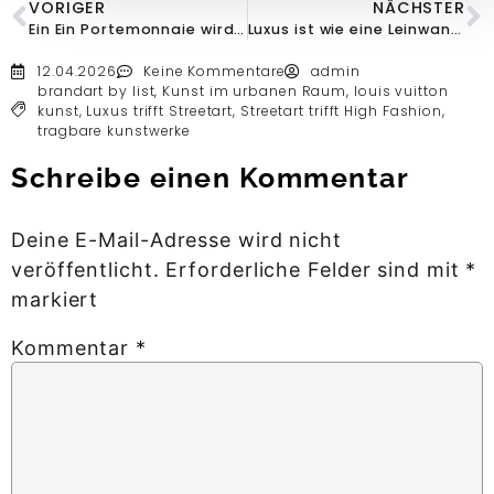
VORIGER
NÄCHSTER
Ein Ein Portemonnaie wird zur Ikone – jede Berührung macht es wertvoller wird zur Ikone – jede Berührung macht es wertvoller
Luxus ist wie eine Leinwand – mach sie zu deiner eigenen
12.04.2026
Keine Kommentare
admin
brandart by list
,
Kunst im urbanen Raum
,
louis vuitton
kunst
,
Luxus trifft Streetart
,
Streetart trifft High Fashion
,
tragbare kunstwerke
Schreibe einen Kommentar
Deine E-Mail-Adresse wird nicht
veröffentlicht.
Erforderliche Felder sind mit
*
markiert
Kommentar
*